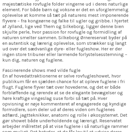
majestætiske rovfugle folder vingerne ud i deres naturlige
element. For både børn og voksne er det en uforglemmelig
oplevelse at komme så tæt på naturens mest imponerende
flyvere – fra kongeørne og falke til ugler og gribbe. I hjertet
af Jylland, lige ved Them og Silkeborg, ligger denne bien
skjulte perle, hvor passion for rovfugle og formidling af
naturen smelter sammen. Silkeborg Ørnereservat byder på
en autentisk og lærerig oplevelse, som strækker sig langt
ud over det sædvanlige dyre- eller fugleshow. Her er der
ingen store tribuner eller larmende forlystelsesstemning –
kun dig, naturen og fuglene.
Fascinerende shows med vilde fugle
En af hovedattraktionerne er selve rovfugleshowet, hvor
publikum får en sjælden chance for at opleve fuglene i fri
flugt. Fuglene flyver tæt over hovederne, og det er både
forbløffende og rørende at se de elegante bevægelser og
høre kraftige vingeslag suse forbi så tæt på. Hver
opvisning er nøje kommenteret af engagerede og kyndige
formidlere, som deler ud af deres viden om fuglenes
adfærd, jagtteknikker, anatomi og rolle i økosystemet. Det
gør showet både underholdende og lærerigt. Reservatet
arbejder målrettet på at vise fuglene i så naturlige rammer
som muligt. Det betyder, at de får lov til at udvise deres