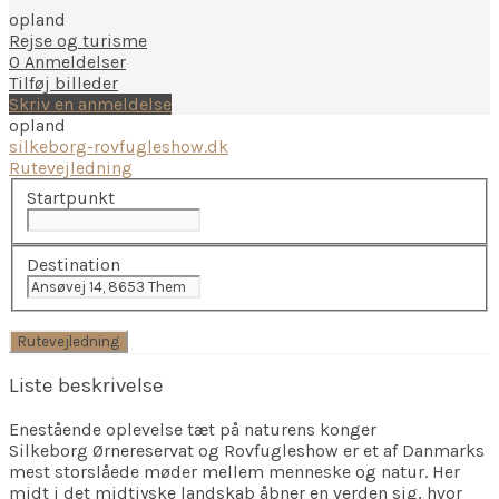
opland
Rejse og turisme
0 Anmeldelser
Tilføj billeder
Skriv en anmeldelse
opland
silkeborg-rovfugleshow.dk
Rutevejledning
Startpunkt
Destination
Liste beskrivelse
Enestående oplevelse tæt på naturens konger
Silkeborg Ørnereservat og Rovfugleshow er et af Danmarks
mest storslåede møder mellem menneske og natur. Her
midt i det midtjyske landskab åbner en verden sig, hvor