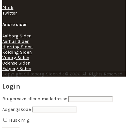
Plurk
Twitter
Andre sider
Aalborg Siden
Aarhus Siden
Hjørring Siden
Kolding Siden
Viborg Siden
Odense Siden
Esbjerg Siden
Copyright Silkeborg-Siden.dk © 2026. All Rights Reserved
Login
Brugernavn eller e-mailadresse
Adgangskode
Husk mig