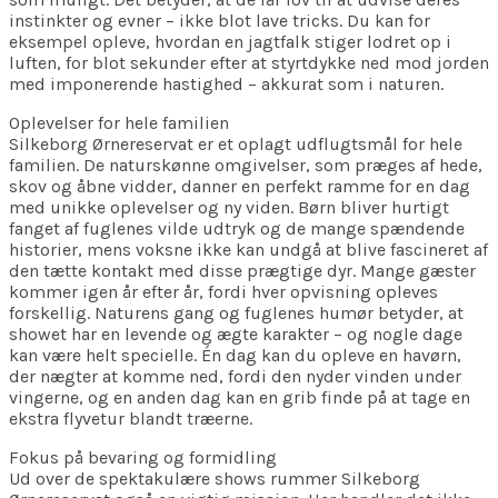
instinkter og evner – ikke blot lave tricks. Du kan for
eksempel opleve, hvordan en jagtfalk stiger lodret op i
luften, for blot sekunder efter at styrtdykke ned mod jorden
med imponerende hastighed – akkurat som i naturen.
Oplevelser for hele familien
Silkeborg Ørnereservat er et oplagt udflugtsmål for hele
familien. De naturskønne omgivelser, som præges af hede,
skov og åbne vidder, danner en perfekt ramme for en dag
med unikke oplevelser og ny viden. Børn bliver hurtigt
fanget af fuglenes vilde udtryk og de mange spændende
historier, mens voksne ikke kan undgå at blive fascineret af
den tætte kontakt med disse prægtige dyr. Mange gæster
kommer igen år efter år, fordi hver opvisning opleves
forskellig. Naturens gang og fuglenes humør betyder, at
showet har en levende og ægte karakter – og nogle dage
kan være helt specielle. Én dag kan du opleve en havørn,
der nægter at komme ned, fordi den nyder vinden under
vingerne, og en anden dag kan en grib finde på at tage en
ekstra flyvetur blandt træerne.
Fokus på bevaring og formidling
Ud over de spektakulære shows rummer Silkeborg