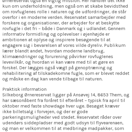
Ørnereservat også en vigtig mission. Her handler det ikke
kun om underholdning, men også om at skabe bevidsthed
om rovfuglenes rolle i naturen og de udfordringer, de står
overfor i en moderne verden. Reservatet samarbejder med
forskere og organisationer, der arbejder for at beskytte
rovfugle i det fri – både i Danmark og i udlandet. Gennem
informativ formidling og oplevelser i øjenhøjde er
ambitionen at oplyse og inspirere besøgende til at
engagere sig i bevarelsen af vores vilde dyreliv. Publikum
lærer blandt andet, hvordan moderne landbrug,
klimaændringer og forurening påvirker rovfuglenes
levevilkår, og hvordan vi kan være med til at gøre en
forskel. Der lægges også vægt på genoptræning og
rehabilitering af tilskadekomne fugle, som er blevet reddet
og måske en dag kan vende tilbage til naturen.
Praktisk information
Silkeborg Ørnereservat ligger på Ansøvej 14, 8653 Them, og
har sæsonåbent fra foråret til efteråret – typisk fra april til
oktober med faste showdage hver uge. Besøget kræver
ikke billetsalg i forvejen, og der er gode
parkeringsmuligheder ved stedet. Reservatet råder over
udendørs siddepladser med godt udsyn til flyvearenaen,
og man er velkommen til at medbringe madpakker, som