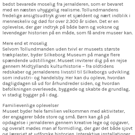
bedst bevarede moselig fra jernalderen, som er bevaret
med en næsten uhyggelig realisme. Tollundmandens
fredelige ansigtsudtryk giver et sjældent og nært indblik i
menneskeliv og død for over 2.300 år siden. Det er en
oplevelse, der gør indtryk på både børn og voksne og
levendegør historien på en måde, som få andre museer kan.
Mere end et moselig
Selvom Tollundmanden uden tvivl er museets største
trækplaster, byder Silkeborg Museum på mange flere
spændende udstillinger. Museet inviterer dig på en rejse
gennem Midtjyllands kulturhistorie – fra oldtidens
redskaber og jernalderens livsstil til Silkeborgs udvikling
som industri- og handelsby. Her kan du opleve, hvordan
dagligdagen så ud for århundreder siden, og hvordan
befolkningen overlevede, byggede og skabte de grundlag,
vi stadig bygger på i dag.
Familievenlige oplevelser
Museet byder hele familien velkommen med aktiviteter,
der engagerer både store og små. Børn kan gå på
opdagelse i jernalderen gennem kreative lege og opgaver,
og overalt mødes man af formidling, der gør det både sjovt
og lærerigt at udforske historien. Interaktive installationer