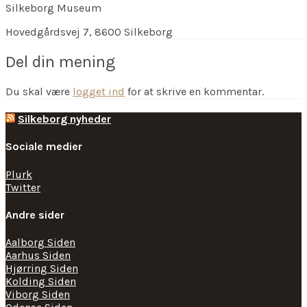
Silkeborg Museum
Hovedgårdsvej 7, 8600 Silkeborg
Del din mening
Du skal være
logget ind
for at skrive en kommentar.
Silkeborg nyheder
Sociale medier
Plurk
Twitter
Andre sider
Aalborg Siden
Aarhus Siden
Hjørring Siden
Kolding Siden
Viborg Siden